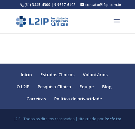
(61) 3445-4300 | 9 9697-6403
contato@l2ip.com.br
Início
Estudos Clínicos
Voluntários
O L2IP
Pesquisa Clínica
Equipe
Blog
Carreiras
Política de privacidade
L2IP - Todos os direitos reservados | site criado por
Perfetto