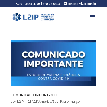
(61) 3445-4300 | 9 9697-6403
contato@l2ip.com.br
COMUNICADO IMPORTANTE
por
L2IP
|
23 \23\America/Sao_Paulo março