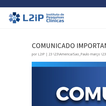
COMUNICADO IMPORTA
por
L2IP
|
23 \23\America/Sao_Paulo março \2